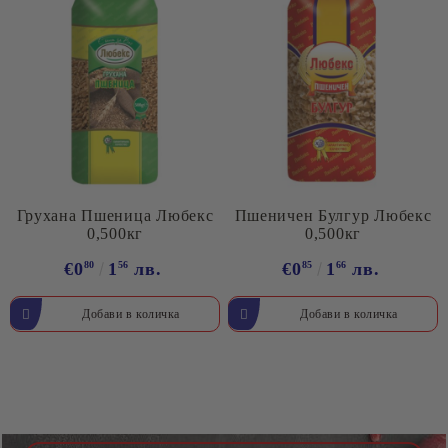
Грухана Пшеница Любекс
Пшеничен Булгур Любекс
0,500кг
0,500кг
€0
80
1
56
лв.
€0
85
1
66
лв.