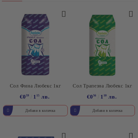
Сол Фина Любекс 1кг
Сол Трапезна Любекс 1кг
€0
59
1
15
лв.
€0
56
1
10
лв.