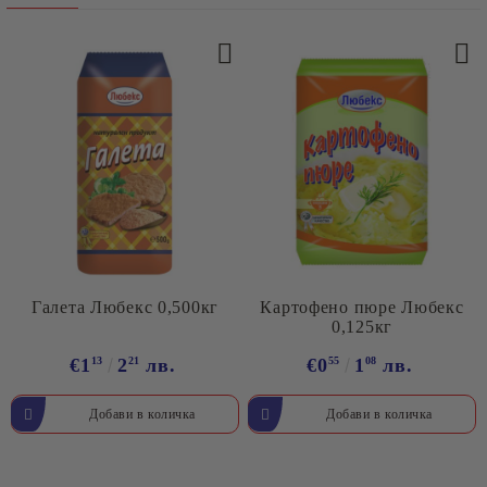
Галета Любекс 0,500кг
Картофено пюре Любекс
0,125кг
€1
13
2
21
лв.
€0
55
1
08
лв.