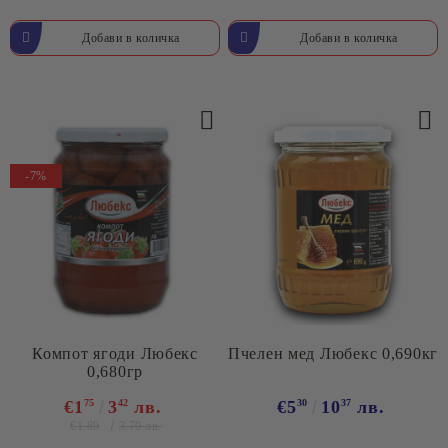
-7%
Компот ягоди Любекс
Пчелен мед Любекс 0,690кг
0,680гр
€1
75
3
42
лв.
€5
30
10
37
лв.
€1.89
3.70 лв.