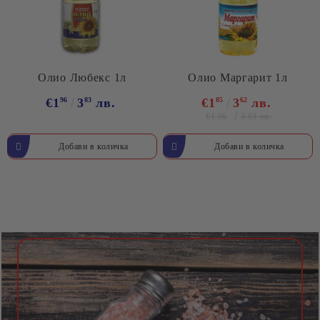
Олио Любекс 1л
Олио Маргарит 1л
€1
96
3
83
лв.
€1
85
3
62
лв.
€1.96
3.83 лв.