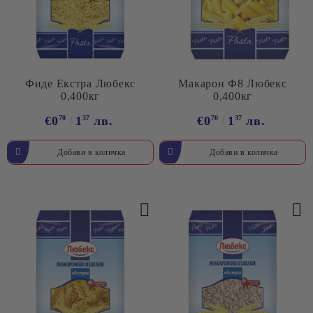
Фиде Екстра Любекс
Макарон Ф8 Любекс
0,400кг
0,400кг
€0
70
1
37
лв.
€0
70
1
37
лв.