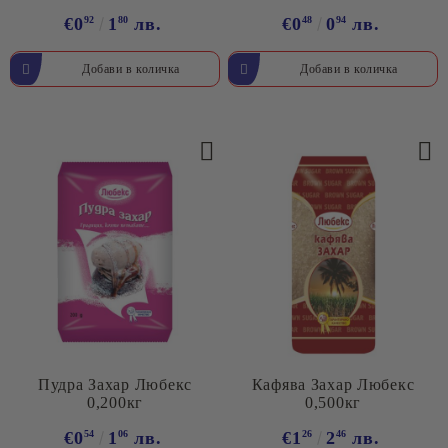
€0
92
1
80
лв.
€0
48
0
94
лв.
Пудра Захар Любекс
Кафява Захар Любекс
0,200кг
0,500кг
€0
54
1
06
лв.
€1
26
2
46
лв.