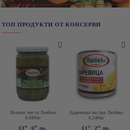
ТОП ПРОДУКТИ ОТ КОНСЕРВИ
Лозови листа Любекс
Царевица екстра Любекс
0,680кг
0,340кг
€3
50
6
85
лв.
€1
35
2
64
лв.