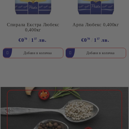
Спирала Екстра Любекс
Арпа Любекс 0,400кг
0,400кг
€0
70
1
37
лв.
€0
70
1
37
лв.