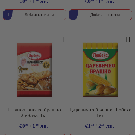
€0
1
лв.
€0
1
лв.
Пълнозърнесто брашно
Царевично брашно Любекс
Любекс 1кг
1кг
€0
95
1
86
лв.
€1
15
2
25
лв.