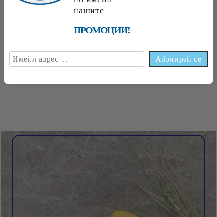
нашите
Леща Екстра Любекс 1кг
Червена леща Любекс
ПРОМОЦИИ!
0,500кг
€2
60
5
09
лв.
€1
40
2
74
лв.