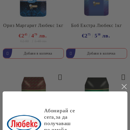
Ориз Маргарит Любекс 1кг
Боб Екстра Любекс 1кг
€2
45
4
79
лв.
€2
75
5
38
лв.
€2.80
5.48 лв.
Абонирай се
сега,за да
получаваш
по имейл