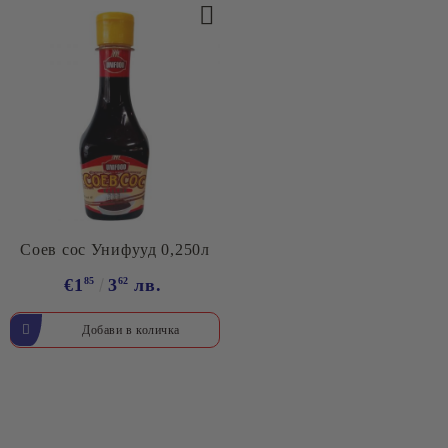
Соев сос Унифууд 0,250л
€1
85
3
62
лв.