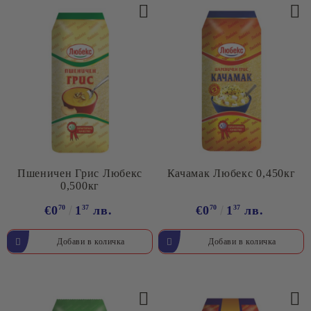
Пшеничен Грис Любекс
Качамак Любекс 0,450кг
0,500кг
€0
70
1
37
лв.
€0
70
1
37
лв.