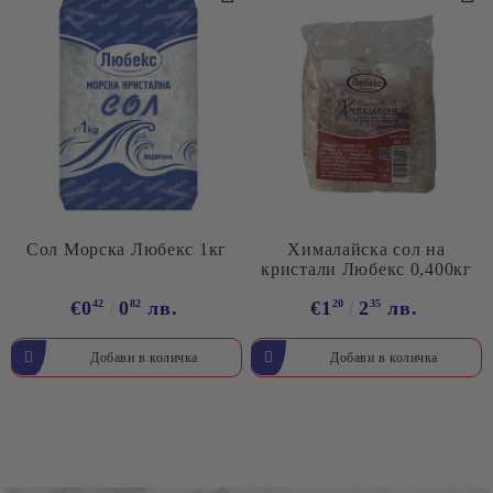
Сол Морска Любекс 1кг
Хималайска сол на
кристали Любекс 0,400кг
€0
42
0
82
лв.
€1
20
2
35
лв.