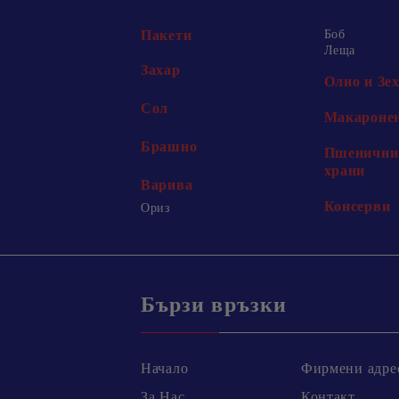
Пакети
Боб
Леща
Захар
Олио и Зе
Сол
Макаронен
Брашно
Пшенични 
храни
Варива
Консерви
Ориз
Бързи връзки
Начало
Фирмени адре
За Нас
Контакт