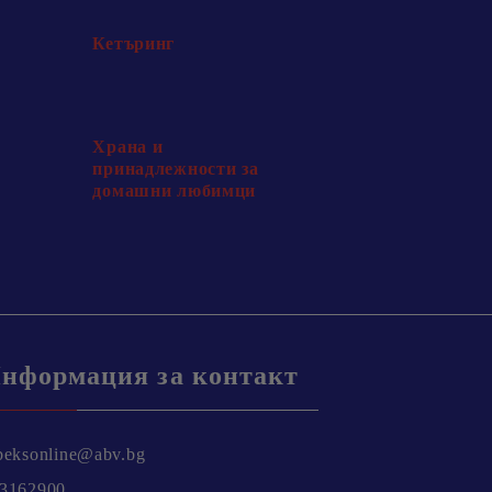
Кетъринг
Храна и
принадлежности за
домашни любимци
нформация за контакт
beksonline@abv.bg
3162900