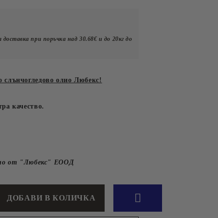
л.Иван Вазов №10
Подправки
Сосове
юри,
клад гр.Пловдив
Оцети
 доставка при поръчка над 30.68€ и до 20кг до
л.Брезовско шосе №147
 слънчогледово олио Любекс!
ХРАНА И
ПРИНАДЛЕЖНОСТИ
ра качество.
ЗА ДОМАШНИ
ЛЮБИМЦИ
но от "Любекс" ЕООД