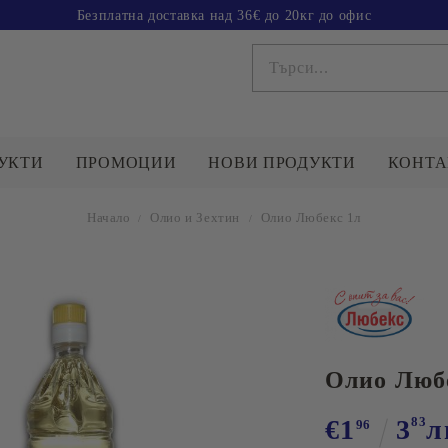
Безплатна доставка над 36€ до 20кг до офис
УКТИ
ПРОМОЦИИ
НОВИ ПРОДУКТИ
КОНТА
Начало
Олио и Зехтин
Олио Любекс 1л
СОЛ
БРАШНО
ОТДЕЛ ПРОДАЖБИ
А
Работно време
Ц
г
Понеделник - Петък
08:00 до 17:00
у
Олио Люб
Tелефони за връзка:
НЕНИ
033162900
ПШЕНИЧНИ И
КОНСЕРВИ
С
0878740012
ЗЪРНЕНИ ХРАНИ
€1
3
83
л
96
Зеленчукови