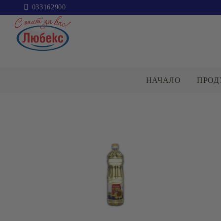
033162900
НАЧАЛО
ПРОД
ПАКЕТИ
ЗАХАР
КАТЕГОРИИ
Пакети
Захар
Сол
Брашно
ОЛИО И ЗЕХТИН
МАКАРО
ИЗДЕЛИЯ
Варива