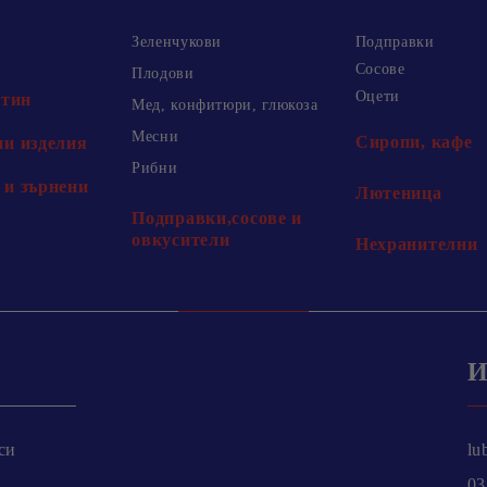
Зеленчукови
Подправки
Сосове
Плодови
Оцети
хтин
Мед, конфитюри, глюкоза
Месни
Сиропи, кафе
и изделия
Рибни
и зърнени
Лютеница
Подправки,сосове и
овкусители
Нехранителни
И
си
lu
03