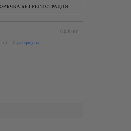
ПОРЪЧКА БЕЗ РЕГИСТРАЦИЯ
н съм с
Политиката за лични данни
с вас в
0.900
кг
я ден.
( 5 )
Оцени продукта