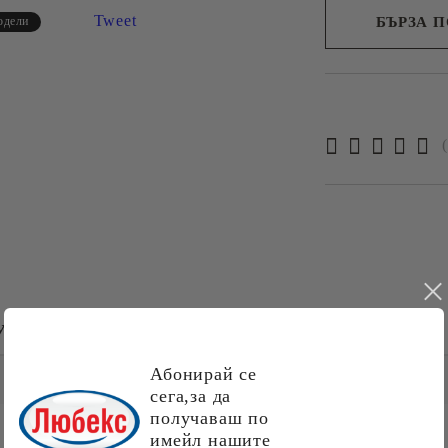
Tweet
БЪРЗА 
одели
Съгласе
Ние ще се свържем 
рамките на работни
УКТИ
ВРЪЩАНЕ И ЗАМЯНА
ДОСТАВКА
Абонирай се
сега,за да
получаваш по
имейл нашите