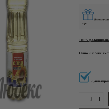
у
Email
Плодови
lubeksonline@abv.bg
Мед, конфит
С
глюкоза
Безплатна
у
офис
Месни
Рибни
100% рафинирано
ЦА
НЕХРАНИТЕЛНИ
КЕТЪРИНГ
Олио Любекс екст
Бутилира