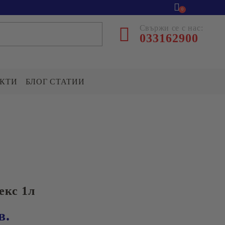
0
Свържи се с нас:
033162900
КТИ
БЛОГ СТАТИИ
ВАРИВА
ДРЕС
Ориз
ентрална база
р.Асеновград
Боб
Леща
л.Козановско шосе №5
екс 1л
ПОДПРАВКИ,СОСОВЕ
клад гр.Асеновград
И ОВКУСИТЕЛИ
в.