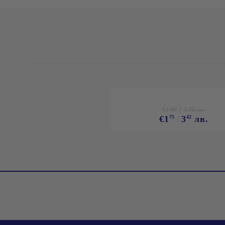
€1.89
3.70 лв.
€1
75
3
42
лв.