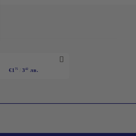
€1
75
3
42
лв.