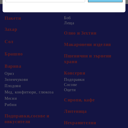
Пакети
Боб
Леща
Захар
Олио и Зехтин
Сол
Макаронени изделия
Брашно
Пшенични и зърнени
храни
Варива
Консерви
Ориз
Зеленчукови
Подправки
Сосове
Плодови
Оцети
Мед, конфитюри, глюкоза
Месни
Сиропи, кафе
Рибни
Лютеница
Подправки,сосове и
овкусители
Нехранителни