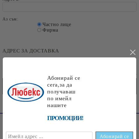
Аз съм:
Частно лице
Фирма
АДРЕС ЗА ДОСТАВКА
Адресът за плащане е същият като за доставка
I agree to
Privacy Policy
Абонирай се
сега,за да
получаваш
по имейл
нашите
ПРОМОЦИИ!