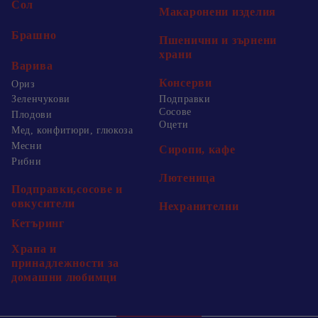
Сол
Макаронени изделия
Брашно
Пшенични и зърнени
храни
Варива
Консерви
Ориз
Зеленчукови
Подправки
Сосове
Плодови
Оцети
Мед, конфитюри, глюкоза
Месни
Сиропи, кафе
Рибни
Лютеница
Подправки,сосове и
овкусители
Нехранителни
Кетъринг
Храна и
принадлежности за
домашни любимци