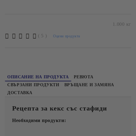
брашно, подходящо за приготвянето на различни видове
тестени изделия, сладкиши, кексове и други.
Може да се използва за приботвяне на хляб в домашни
хлебопекарни.
1.000
кг
( 5 )
Оцени продукта
Безплатна доставка при поръчка над 60лв и до 20кг
до офис
Пакетирано за "Любекс" ЕООД
ОПИСАНИЕ НА ПРОДУКТА
РЕВЮТА
СВЪРЗАНИ ПРОДУКТИ
ВРЪЩАНЕ И ЗАМЯНА
ДОСТАВКА
Рецепта за кекс със стафиди
Необходими продукти: