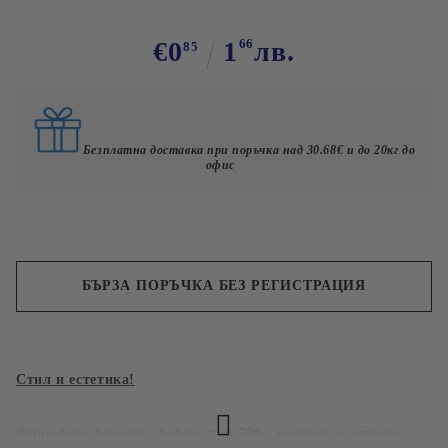
€0
1
66
лв.
85
Безплатна доставка при поръчка над 30.68€ и до 20кг до
офис
БЪРЗА ПОРЪЧКА БЕЗ РЕГИСТРАЦИЯ
Съгласен съм с
Политиката за лични данни
Стил и естетика!
Ние ще се свържем с вас в рамките на работния ден.
Фино бяло брашно Любекс тип 500 е висококачествено