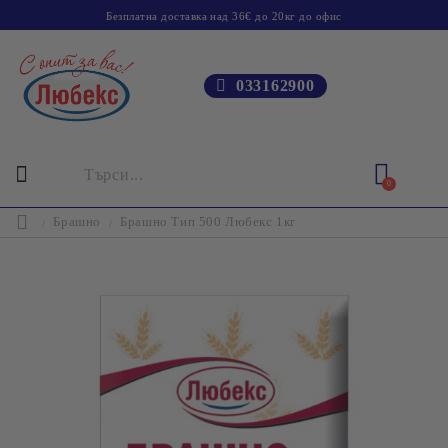
Безплатна доставка над 36€ до 20кг до офис
033162900
0
Брашно
Брашно Тип 500 Любекс 1кг