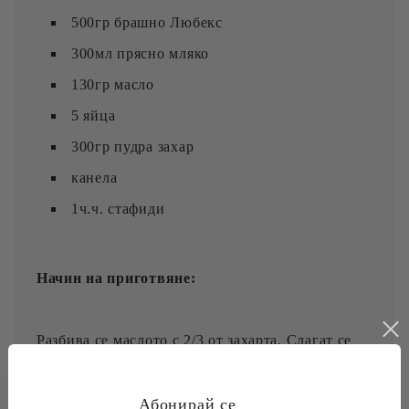
500гр брашно Любекс
300мл прясно мляко
130гр масло
5 яйца
300гр пудра захар
канела
1ч.ч. стафиди
Начин на приготвяне:
Разбива се маслото с 2/3 от захарта. Слагат се
един по един жълтъците при непрекъснато
разбиване. ДОбавя се последователно прясното
мляко, брашното и канелата. Белтъците се
Абонирай се
разбиват на сняг с останалата част от захарта.