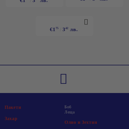
€1
3
лв.
€1
75
3
42
лв.
Пакети
Боб
Леща
Захар
Олио и Зехтин