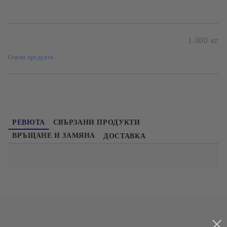
Безплатна доставка при поръчка над 60лв и до 20кг
1.000
кг
Оцени продукта
Покупка директно от производител
РЕВЮТА
СВЪРЗАНИ ПРОДУКТИ
ВРЪЩАНЕ И ЗАМЯНА
ДОСТАВКА