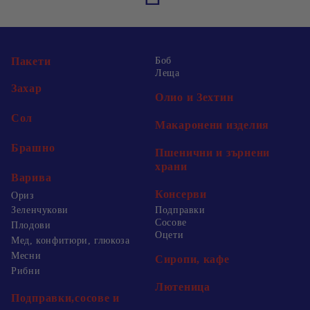
Пакети
Боб
Леща
Захар
Олио и Зехтин
Сол
Макаронени изделия
Брашно
Пшенични и зърнени
храни
Варива
Консерви
Ориз
Зеленчукови
Подправки
Сосове
Плодови
Оцети
Мед, конфитюри, глюкоза
Месни
Сиропи, кафе
Рибни
Лютеница
Подправки,сосове и