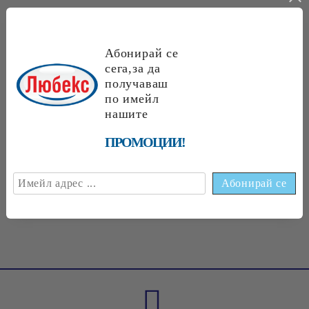
НАЙ-ПРОДАВАНИ
Абонирай се
сега,за да
получаваш
по имейл
€1.89
3.70 лв.
€1
70
3
32
лв.
нашите
€1
75
3
42
лв.
ПРОМОЦИИ!
€1
75
3
42
лв.