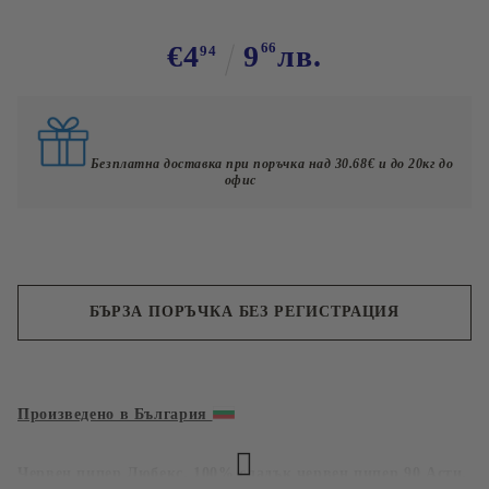
€4
9
66
лв.
94
Безплатна доставка при поръчка над 30.68€ и до 20кг до
офис
БЪРЗА ПОРЪЧКА БЕЗ РЕГИСТРАЦИЯ
Съгласен съм с
Политиката за лични данни
Произведено в България
Ние ще се свържем с вас в рамките на работния ден.
Червен пипер Любекс. 100% сладък червен пипер 90 Асти.