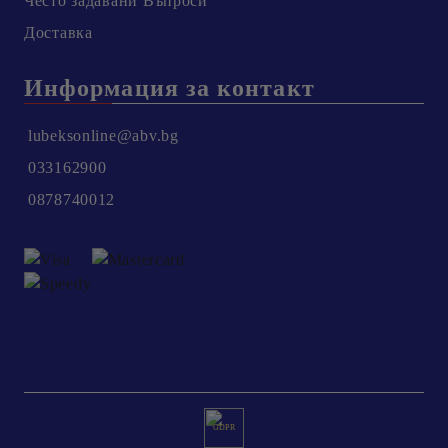
Честo задавани Въпроси
Доставка
Информация за контакт
lubeksonline@abv.bg
033162900
0878740012
GDPR