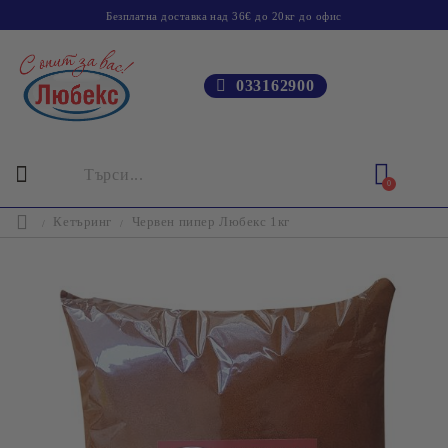
Безплатна доставка над 36€ до 20кг до офис
033162900
0
Кетъринг
Червен пипер Любекс 1кг