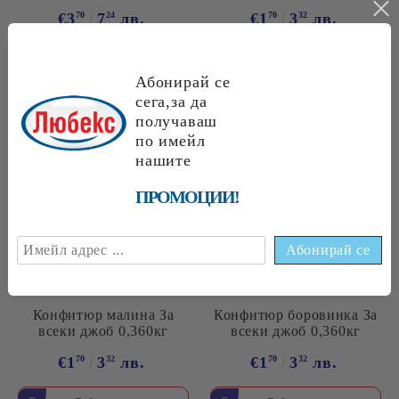
€3
70
7
24
лв.
€1
70
3
32
лв.
Абонирай се
сега,за да
получаваш
по имейл
нашите
ПРОМОЦИИ!
Конфитюр малина За
Конфитюр боровинка За
всеки джоб 0,360кг
всеки джоб 0,360кг
€1
70
3
32
лв.
€1
70
3
32
лв.