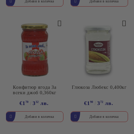
Конфитюр ягода За
Глюкоза Любекс 0,400кг
всеки джоб 0,360кг
€1
70
3
32
лв.
€1
90
3
72
лв.