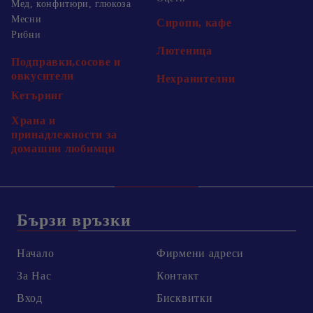
Мед, конфитюри, глюкоза
Месни
Сиропи, кафе
Рибни
Лютеница
Подправки,сосове и
овкусители
Нехранителни
Кетъринг
Храна и
принадлежности за
домашни любимци
Бързи връзки
Начало
Фирмени адреси
За Нас
Контакт
Вход
Бисквитки