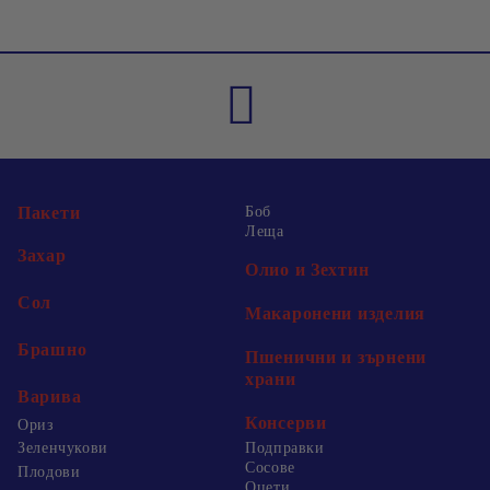
Пакети
Боб
Леща
Захар
Олио и Зехтин
Сол
Макаронени изделия
Брашно
Пшенични и зърнени
храни
Варива
Консерви
Ориз
Зеленчукови
Подправки
Сосове
Плодови
Оцети