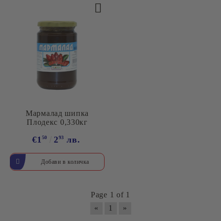
Мармалад шипка
Плодекс 0,330кг
€1
50
2
93
лв.
Page 1 of 1
«
1
»