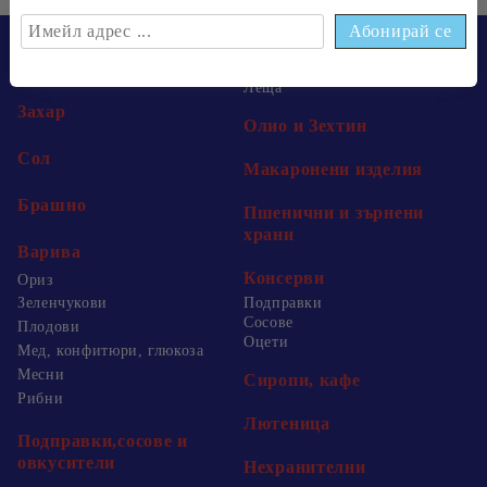
Пакети
Боб
Леща
Захар
Олио и Зехтин
Сол
Макаронени изделия
Брашно
Пшенични и зърнени
храни
Варива
Консерви
Ориз
Зеленчукови
Подправки
Сосове
Плодови
Оцети
Мед, конфитюри, глюкоза
Месни
Сиропи, кафе
Рибни
Лютеница
Подправки,сосове и
овкусители
Нехранителни