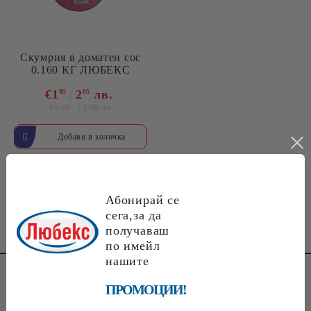
Скумрия в доматен сос
0.160 КГ ЛЮБЕКС
€1
05
2
05
лв.
€1.33
2.60 лв.
Page 1 of 1
Абонирай се
«
1
»
сега,за да
получаваш
по имейл
нашите
ПРОМОЦИИ!