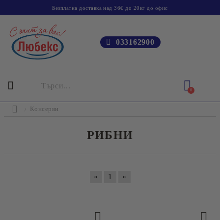
Безплатна доставка над 36€ до 20кг до офис
033162900
0
Консерви
РИБНИ
«
1
»