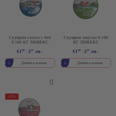
Скумрия салата с боб
Скумрия закуска 0.160
0.160 КГ ЛЮБЕКС
КГ ЛЮБЕКС
€1
20
2
35
лв.
€1
20
2
35
лв.
-21%