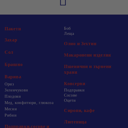
Пакети
Боб
Леща
Захар
Олио и Зехтин
Сол
Макаронени изделия
Брашно
Пшенични и зърнени
храни
Варива
Консерви
Ориз
Зеленчукови
Подправки
Сосове
Плодови
Оцети
Мед, конфитюри, глюкоза
Месни
Сиропи, кафе
Рибни
Лютеница
Подправки,сосове и