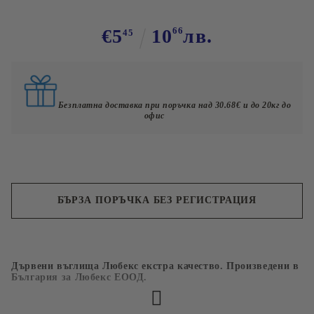
€5
10
66
лв.
45
Безплатна доставка при поръчка над 30.68€ и до 20кг до
офис
БЪРЗА ПОРЪЧКА БЕЗ РЕГИСТРАЦИЯ
Съгласен съм с
Политиката за лични данни
Дървени въглища Любекс екстра качество. Произведени в
Ние ще се свържем с вас в рамките на работния ден.
България за Любекс ЕООД.