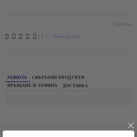
Безплатна доставка при поръчка над 60лв и до 20кг
3.000
кг
( 1 )
Оцени продукта
РЕВЮТА
СВЪРЗАНИ ПРОДУКТИ
ВРЪЩАНЕ И ЗАМЯНА
ДОСТАВКА