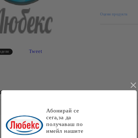
Ние ще се свържем 
рамките на работни
Оцени продукта
Tweet
одели
МЯНА
ДОСТАВКА
Абонирай се
сега,за да
получаваш по
имейл нашите