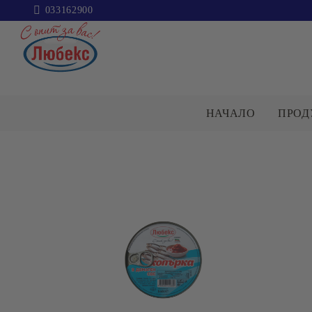
033162900
НАЧАЛО
ПРОД
ПАКЕТИ
ЗАХАР
КАТЕГОРИИ
Пакети
Захар
Сол
Брашно
ОЛИО И ЗЕХТИН
МАКАРО
ИЗДЕЛИЯ
Варива