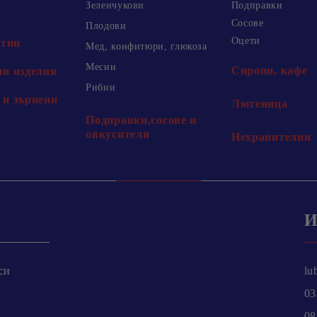
Зеленчукови
Подправки
Сосове
Плодови
Оцети
хтин
Мед, конфитюри, глюкоза
Месни
Сиропи, кафе
и изделия
Рибни
и зърнени
Лютеница
Подправки,сосове и
овкусители
Нехранителни
И
си
lu
03
08