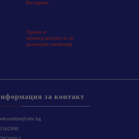
Кетъринг
Храна и
принадлежности за
домашни любимци
нформация за контакт
beksonline@abv.bg
3162900
78740012