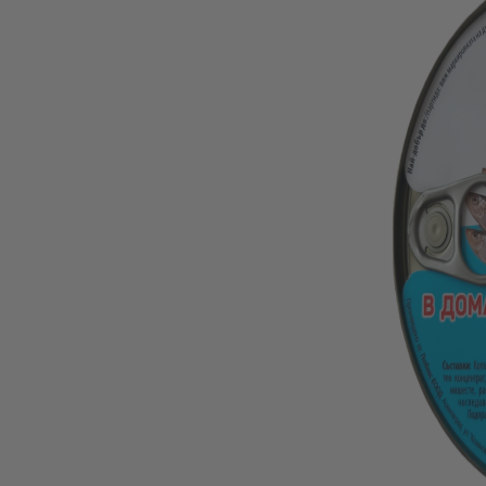
Олио и Зехтин
Макаронени изделия
Пшенични и зърнени храни
Консерви
Подправки,сосове и овкусители
Сиропи, кафе
Лютеница
СИРОПИ, КАФЕ
ЛЮТЕНИ
Нехранителни
Кетъринг
Храна и принадлежности за домашни любимци