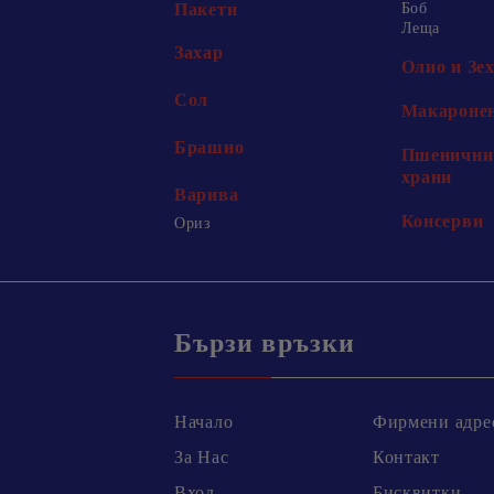
Пакети
Боб
Леща
Захар
Олио и Зе
Сол
Макаронен
Брашно
Пшенични 
храни
Варива
Консерви
Ориз
Бързи връзки
Начало
Фирмени адре
За Нас
Контакт
Вход
Бисквитки