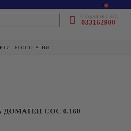
0
Свържи се с нас:
033162900
КТИ
БЛОГ СТАТИИ
ВАРИВА
ДРЕС
Ориз
ентрална база
р.Асеновград
Боб
Леща
л.Козановско шосе №5
 ДОМАТЕН СОС 0.160
ПОДПРАВКИ,СОСОВЕ
клад гр.Асеновград
И ОВКУСИТЕЛИ