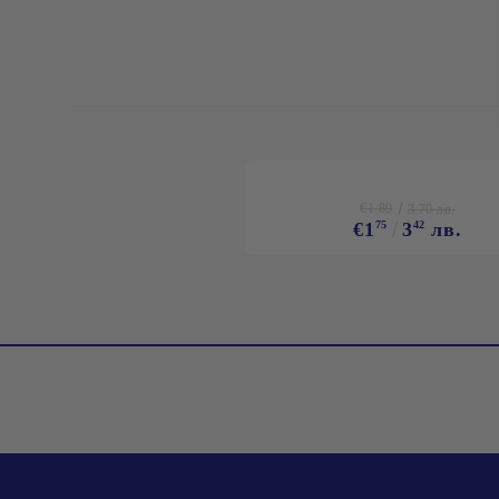
€1.89
3.70 лв.
€1
75
3
42
лв.