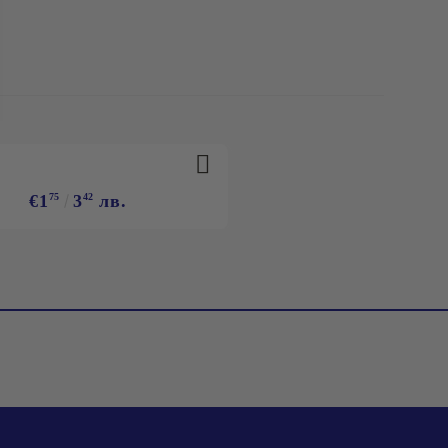
€1
75
3
42
лв.