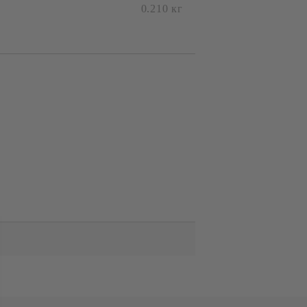
с вас в
0.210
кг
я ден.