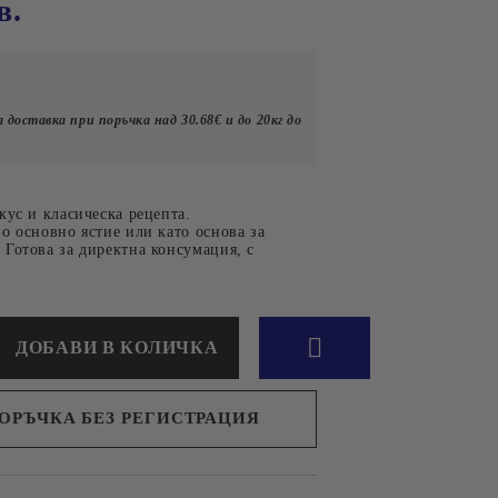
л.Иван Вазов №10
в.
Подправки
Сосове
юри,
клад гр.Пловдив
Оцети
л.Брезовско шосе №147
 доставка при поръчка над 30.68€ и до 20кг до
ХРАНА И
кус и класическа рецепта.
ПРИНАДЛЕЖНОСТИ
о основно ястие или като основа за
Готова за директна консумация, с
ЗА ДОМАШНИ
ЛЮБИМЦИ
ПОРЪЧКА БЕЗ РЕГИСТРАЦИЯ
н съм с
Политиката за лични данни