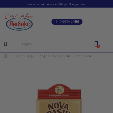
Безплатна доставка над 36€ до 20кг до офис
033162900
0
Сиропи, кафе
Кафе Нова Бразилия 200гр Класик