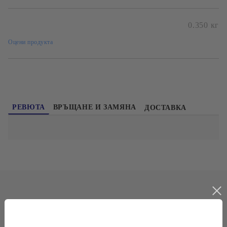
Безплатна доставка при поръчка над 60лв и до 20кг
0.350
кг
Оцени продукта
РЕВЮТА
ВРЪЩАНЕ И ЗАМЯНА
ДОСТАВКА
НАЙ-ПРОДАВАНИ