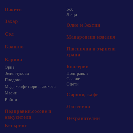
Пакети
Боб
Леща
Захар
Олио и Зехтин
Сол
Макаронени изделия
Брашно
Пшенични и зърнени
храни
Варива
Консерви
Ориз
Зеленчукови
Подправки
Сосове
Плодови
Оцети
Мед, конфитюри, глюкоза
Месни
Сиропи, кафе
Рибни
Лютеница
Подправки,сосове и
овкусители
Нехранителни
Кетъринг