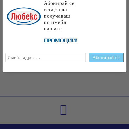
Абонирай се
сега,за да
получаваш
по имейл
€1.89
3.70 лв.
нашите
€1
70
3
32
лв.
€1
75
3
42
лв.
ПРОМОЦИИ!
€1
75
3
42
лв.