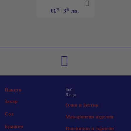
€1
75
3
42
лв.
Пакети
Боб
Леща
Захар
Олио и Зехтин
Сол
Макаронени изделия
Брашно
Пшенични и зърнени