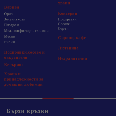
храни
Варива
Консерви
Ориз
Зеленчукови
Подправки
Сосове
Плодови
Оцети
Мед, конфитюри, глюкоза
Месни
Сиропи, кафе
Рибни
Лютеница
Подправки,сосове и
овкусители
Нехранителни
Кетъринг
Храна и
принадлежности за
домашни любимци
Бързи връзки