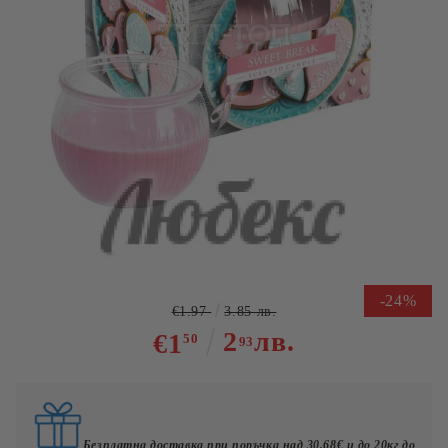
Tweet
Сподели
Ароматна свещ Сладка почивка
чаша
-24%
€1.97
3.85 лв.
2
лв.
€1
50
93
Безплатна доставка при поръчка над 30.68€ и до 20кг до