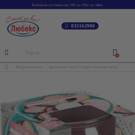
Безплатна доставка над 36€ до 20кг до офис
033162900
0
Нехранителни
Ароматна свещ Сладка почивка чаша