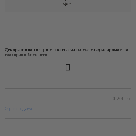
офис
Декоративна свещ в стъклена чаша със сладък аромат на
глазирани бисквити.
Безплатна доставка при поръчка над
60лв и до 20кг
0.200
кг
Оцени продукта