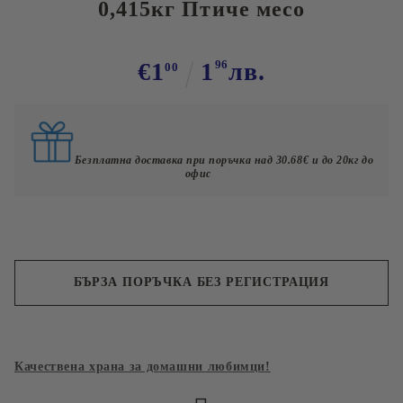
0,415кг Птиче месо
€1
1
96
лв.
00
Безплатна доставка при поръчка над 30.68€ и до 20кг до
офис
БЪРЗА ПОРЪЧКА БЕЗ РЕГИСТРАЦИЯ
Съгласен съм с
Политиката за лични данни
Качествена храна за домашни любимци!
Ние ще се свържем с вас в рамките на работния ден.