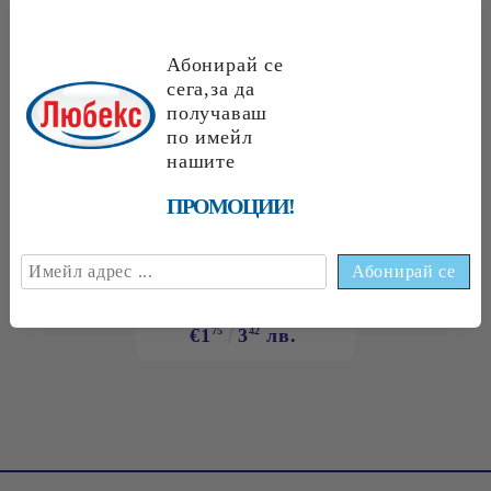
Абонирай се
НАЙ-ПРОДАВАНИ
сега,за да
получаваш
по имейл
нашите
ПРОМОЦИИ!
€1.89
3.70 лв.
€1
70
3
32
лв.
€1
75
3
42
лв.
€1
75
3
42
лв.