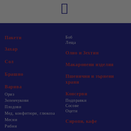
Пакети
Боб
Леща
Захар
Олио и Зехтин
Сол
Макаронени изделия
Брашно
Пшенични и зърнени
храни
Варива
Консерви
Ориз
Зеленчукови
Подправки
Сосове
Плодови
Оцети
Мед, конфитюри, глюкоза
Месни
Сиропи, кафе
Рибни