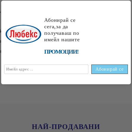
 100ГР ПРОДУКТ
Абонирай се
сега,за да
 kCal
получаваш по
имейл нашите
ени мастни киселини: 0гр.
ПРОМОЦИИ!
захари: 81,20гр.
НАЙ-ПРОДАВАНИ