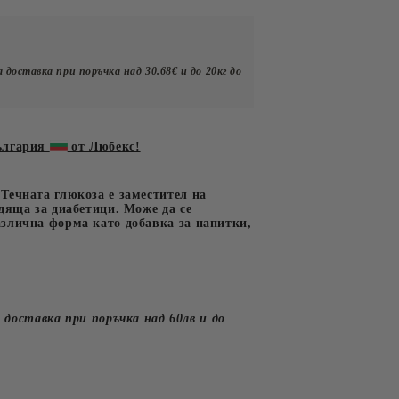
л.Иван Вазов №10
Подправки
Сосове
юри,
клад гр.Пловдив
Оцети
 доставка при поръчка над 30.68€ и до 20кг до
л.Брезовско шосе №147
ългария
от Любекс!
ХРАНА И
ПРИНАДЛЕЖНОСТИ
Течната глюкоза е заместител на
ЗА ДОМАШНИ
одяща за диабетици. Може да се
ЛЮБИМЦИ
злична форма като добавка за напитки,
 доставка при поръчка над 60лв и до