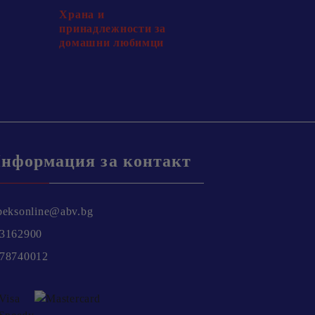
Храна и
принадлежности за
домашни любимци
нформация за контакт
beksonline@abv.bg
3162900
78740012