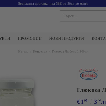
Безплатна доставка над 36€ до 20кг до офис
УКТИ
ПРОМОЦИИ
НОВИ ПРОДУКТИ
КОНТА
Начало
Консерви
Глюкоза Любекс 0,400кг
СОЛ
БРАШНО
ОТДЕЛ ПРОДАЖБИ
А
Работно време
Ц
г
Понеделник - Петък
08:00 до 17:00
у
Глюкоза Л
Tелефони за връзка:
НЕНИ
033162900
ПШЕНИЧНИ И
КОНСЕРВИ
С
0878740012
ЗЪРНЕНИ ХРАНИ
€1
3
72
л
90
Зеленчукови