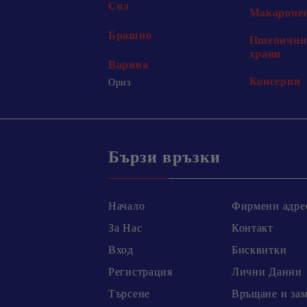
Сол
Макаронен
Брашно
Пшенични 
храни
Варива
Консерви
Ориз
Бързи връзки
Начало
Фирмени адре
За Нас
Контакт
Вход
Бисквитки
Регистрация
Лични Данни
Търсене
Връщане и за