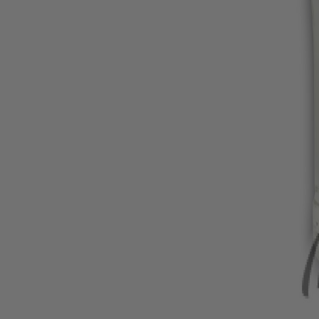
Олио и Зехтин
Макаронени изделия
Пшенични и зърнени храни
Консерви
Подправки,сосове и овкусители
Сиропи, кафе
Лютеница
СИРОПИ, КАФЕ
ЛЮТЕНИ
Нехранителни
Кетъринг
Храна и принадлежности за домашни любимци