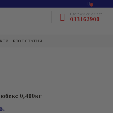
0
Свържи се с нас:
033162900
КТИ
БЛОГ СТАТИИ
ВАРИВА
ДРЕС
Ориз
ентрална база
р.Асеновград
Боб
Леща
л.Козановско шосе №5
юбекс 0,400кг
ПОДПРАВКИ,СОСОВЕ
клад гр.Асеновград
И ОВКУСИТЕЛИ
в.