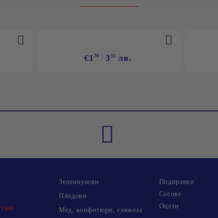
€1
70
3
32
лв.
Зеленчукови
Подправки
Сосове
Плодови
Оцети
хтин
Мед, конфитюри, глюкоза