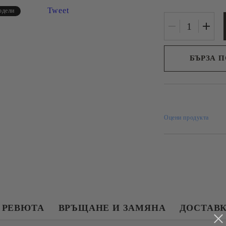
Tweet
одели
БЪРЗА 
Съгласе
Ние ще се свържем 
рамките на работни
Оцени продукта
РЕВЮТА
ВРЪЩАНЕ И ЗАМЯНА
ДОСТАВ