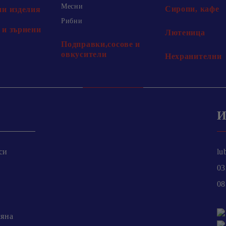
Месни
Сиропи, кафе
и изделия
Рибни
и зърнени
Лютеница
Подправки,сосове и
овкусители
Нехранителни
И
си
lu
03
08
мяна