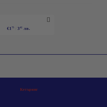
€1
75
3
42
лв.
Кетъринг