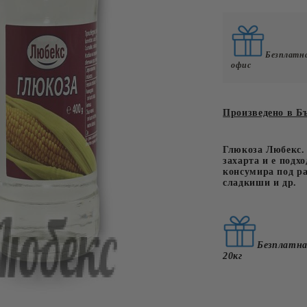
у
Email
Плодови
lubeksonline@abv.bg
Мед, конфит
С
глюкоза
Безплатна
у
офис
Месни
Рибни
Произведено в Б
ЦА
НЕХРАНИТЕЛНИ
КЕТЪРИНГ
Глюкоза Любекс. 
захарта и е подх
консумира под ра
сладкиши и др.
Безплатна
20кг