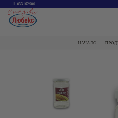
033162900
НАЧАЛО
ПРОД
ПАКЕТИ
ЗАХАР
КАТЕГОРИИ
Пакети
Захар
Сол
Брашно
ОЛИО И ЗЕХТИН
МАКАРО
ИЗДЕЛИЯ
Варива