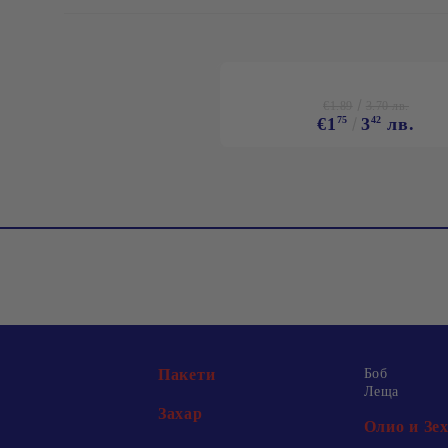
€1.89
3.70 лв.
€1
75
3
42
лв.
Пакети
Боб
Леща
Захар
Олио и Зе