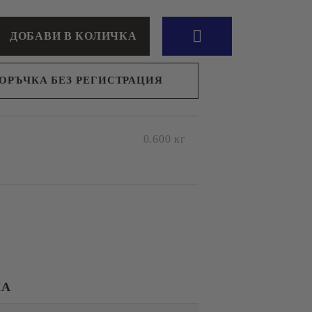
ПОРЪЧКА БЕЗ РЕГИСТРАЦИЯ
н съм с
Политиката за лични данни
с вас в
0.600
кг
я ден.
КА