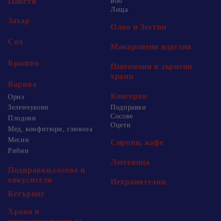
Пакети
Боб
Леща
Захар
Олио и Зехтин
Сол
Макаронени изделия
Брашно
Пшенични и зърнени
храни
Варива
Консерви
Ориз
Зеленчукови
Подправки
Сосове
Плодови
Оцети
Мед, конфитюри, глюкоза
Месни
Сиропи, кафе
Рибни
Лютеница
Подправки,сосове и
овкусители
Нехранителни
Кетъринг
Храна и