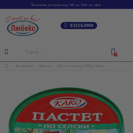
Безплатна доставка над 36€ до 20кг до офис
033162900
0
Консерви
Месни
Пастет селски 300гр Каро