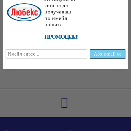
сега,за да
получаваш
по имейл
€1.89
3.70 лв.
€1
70
3
32
лв.
€1
75
3
42
лв.
нашите
ПРОМОЦИИ!
€1
75
3
42
лв.