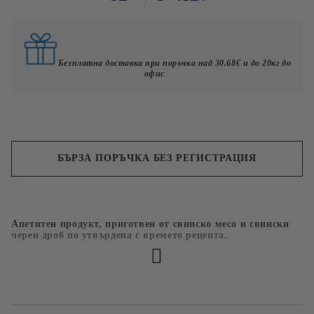
Безплатна доставка при поръчка над 30.68€ и до 20кг до
офис
БЪРЗА ПОРЪЧКА БЕЗ РЕГИСТРАЦИЯ
Съгласен съм с
Политиката за лични данни
Апетитен продукт, приготвен от свинско месо и свински
Ние ще се свържем с вас в рамките на работния ден.
черен дроб по утвърдена с времето рецепта.
Безплатна доставка при поръчка над 60лв и до 20кг
до офис