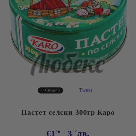
Tweet
Сподели
Пастет селски 300гр Каро
€1
3
52
лв.
80