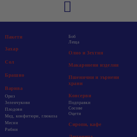
Пакети
Боб
Леща
Захар
Олио и Зехтин
Сол
Макаронени изделия
Брашно
Пшенични и зърнени
храни
Варива
Консерви
Ориз
Зеленчукови
Подправки
Сосове
Плодови
Оцети
Мед, конфитюри, глюкоза
Месни
Сиропи, кафе
Рибни
Лютеница