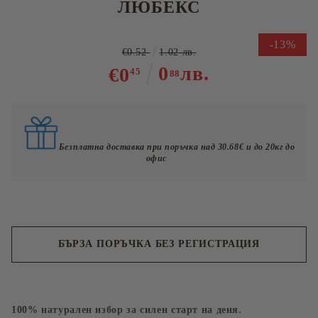
ЛЮБЕКС
-13%
€0.52
1.02 лв.
0
лв.
€0
45
88
Безплатна доставка при поръчка над 30.68€ и до 20кг до
офис
БЪРЗА ПОРЪЧКА БЕЗ РЕГИСТРАЦИЯ
Съгласен съм с
Политиката за лични данни
100% натурален избор за силен старт на деня.
Ние ще се свържем с вас в рамките на работния ден.