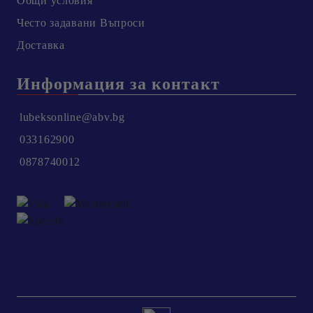
Общи условия
Честo задавани Въпроси
Доставка
Информация за контакт
lubeksonline@abv.bg
033162900
0878740012