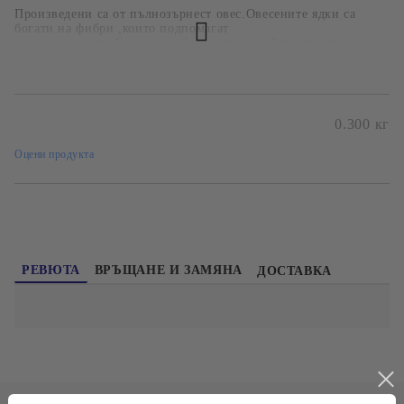
Произведени са от пълнозърнест овес.Овесените ядки са
богати на фибри ,които подпомагат
храносмилането.Съдържат бета-глюкан,който намалява
нивата на холестерол.Дават дълготрайна енергия и намалят
апетита.
0.300
кг
Безплатна доставка при поръчка над 60лв и до
20кг до офис
Оцени продукта
РЕВЮТА
ВРЪЩАНЕ И ЗАМЯНА
ДОСТАВКА