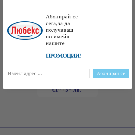
НАЙ-ПРОДАВАНИ
Абонирай се
сега,за да
получаваш
по имейл
нашите
€1.89
3.70 лв.
ПРОМОЦИИ!
€1
70
3
32
лв.
€1
75
3
42
лв.
€1
75
3
42
лв.