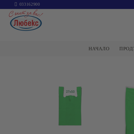
033162900
НАЧАЛО
ПРОД
ПАКЕТИ
ЗАХАР
КАТЕГОРИИ
Пакети
Захар
Сол
Брашно
ОЛИО И ЗЕХТИН
МАКАРО
ИЗДЕЛИЯ
Варива