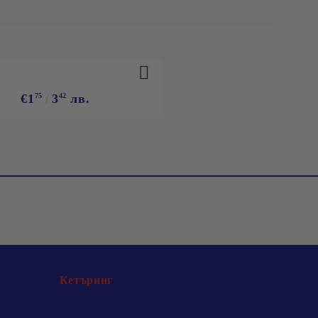
€1
75
3
42
лв.
Кетъринг