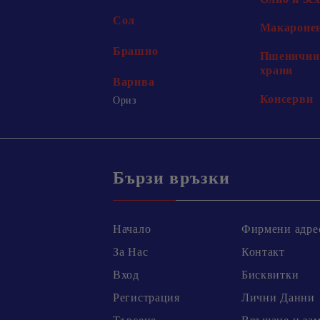
Сол
Макаронен
Брашно
Пшенични 
храни
Варива
Консерви
Ориз
Бързи връзки
Начало
Фирмени адре
За Нас
Контакт
Вход
Бисквитки
Регистрация
Лични Данни