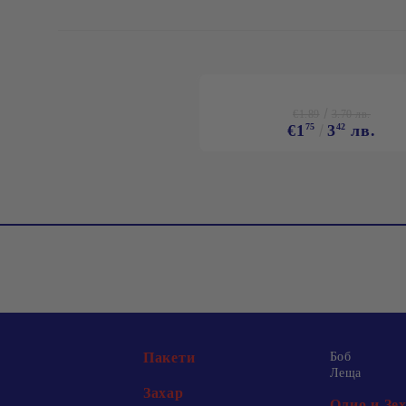
€1.89
3.70 лв.
€1
75
3
42
лв.
Пакети
Боб
Леща
Захар
Олио и Зе