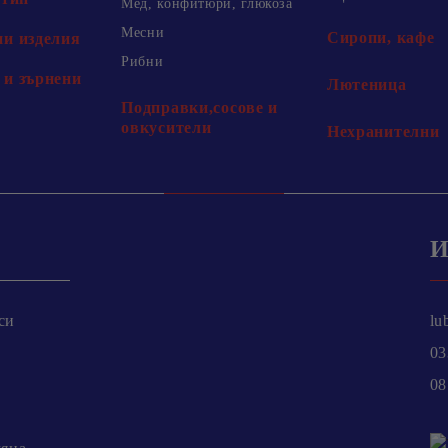
Мед, конфитюри, глюкоза
Месни
Сиропи, кафе
и изделия
Рибни
и зърнени
Лютеница
Подправки,сосове и
овкусители
Нехранителни
И
си
lu
03
08