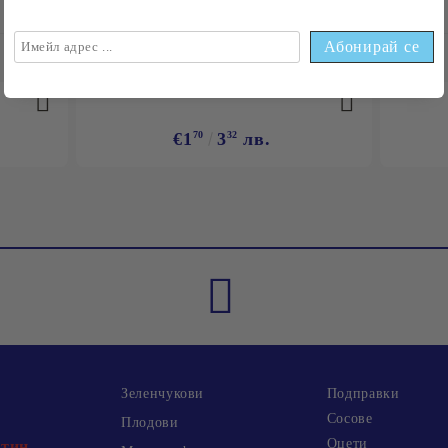
НАЙ-ПРОДАВАНИ
€1
70
3
32
лв.
Зеленчукови
Подправки
Сосове
Плодови
Оцети
хтин