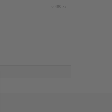
с вас в
0.400
кг
я ден.