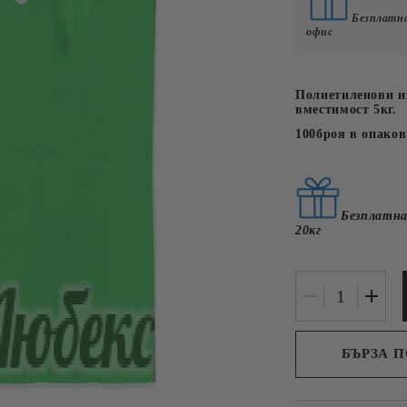
у
Безплатна
Email
Плодови
офис
lubeksonline@abv.bg
Мед, конфит
С
глюкоза
у
Полиетиленови из
Месни
вместимост 5кг.
Рибни
100броя в опаков
ЦА
НЕХРАНИТЕЛНИ
КЕТЪРИНГ
Безплатна
20кг
БЪРЗА 
Съгласе