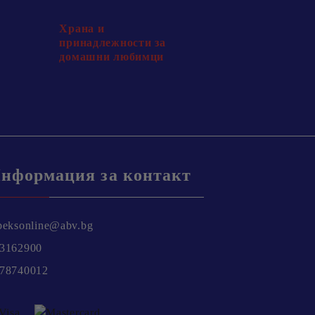
Храна и
принадлежности за
домашни любимци
нформация за контакт
beksonline@abv.bg
3162900
78740012