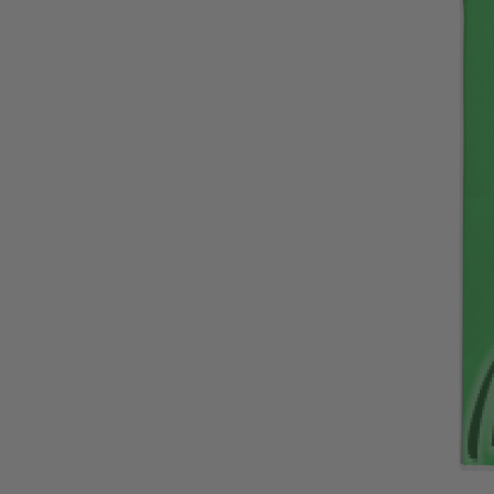
Олио и Зехтин
Макаронени изделия
Пшенични и зърнени храни
Консерви
Подправки,сосове и овкусители
Сиропи, кафе
Лютеница
СИРОПИ, КАФЕ
ЛЮТЕНИ
Нехранителни
Кетъринг
Храна и принадлежности за домашни любимци