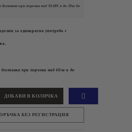
л.Иван Вазов №10
Подправки
 доставка при поръчка над 30.68€ и до 20кг до
Сосове
юри,
клад гр.Пловдив
Оцети
л.Брезовско шосе №147
делия за еднократна употреба с
ка.
ХРАНА И
ПРИНАДЛЕЖНОСТИ
ЗА ДОМАШНИ
 доставка при поръчка над
60лв и до
ЛЮБИМЦИ
ПОРЪЧКА БЕЗ РЕГИСТРАЦИЯ
н съм с
Политиката за лични данни