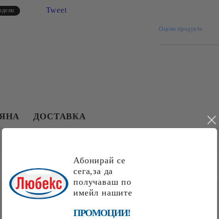
Ние ще се свържем 
Tweet
одели
рамките на работни
Оцени продукта
МЯНА
ДОСТАВКА
Абонирай се
сега,за да
получаваш по
имейл нашите
ПРОМОЦИИ!