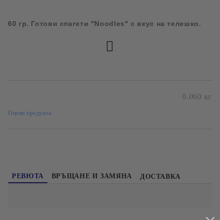
Съгласен съм с
Политиката за лични данни
60 гр. Готови спагети "Noodles" с вкус на телешко.
Ние ще се свържем с вас в рамките на работния ден.
0.060
кг
Оцени продукта
РЕВЮТА
ВРЪЩАНЕ И ЗАМЯНА
ДОСТАВКА