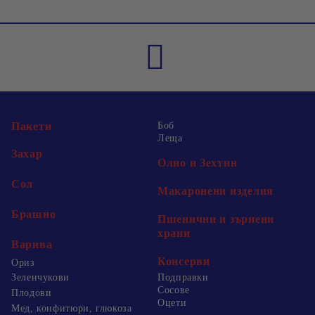
Пакети
Боб
Леща
Захар
Олио и Зехтин
Сол
Макаронени изделия
Брашно
Пшенични и зърнени
храни
Варива
Консерви
Ориз
Зеленчукови
Подправки
Сосове
Плодови
Оцети
Мед, конфитюри, глюкоза