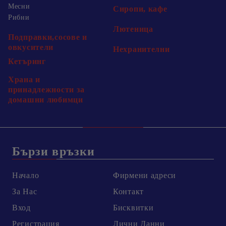
Месни
Сиропи, кафе
Рибни
Лютеница
Подправки,сосове и
овкусители
Нехранителни
Кетъринг
Храна и
принадлежности за
домашни любимци
Бързи връзки
Начало
Фирмени адреси
За Нас
Контакт
Вход
Бисквитки
Регистрация
Лични Данни