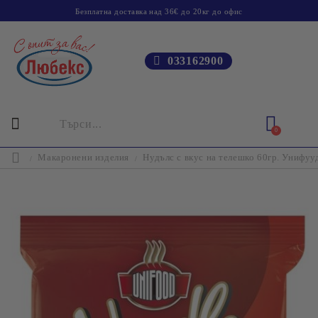
Безплатна доставка над 36€ до 20кг до офис
033162900
0
Макаронени изделия
Нудълс с вкус на телешко 60гр. Унифуу