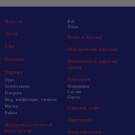
Пакети
Боб
Леща
Захар
Олио и Зехтин
Сол
Макаронени изделия
Брашно
Пшенични и зърнени
храни
Варива
Консерви
Ориз
Зеленчукови
Подправки
Сосове
Плодови
Оцети
Мед, конфитюри, глюкоза
Месни
Сиропи, кафе
Рибни
Лютеница
Подправки,сосове и
овкусители
Нехранителни