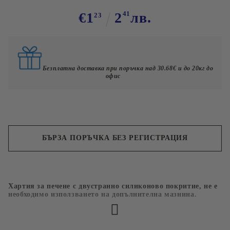
€1
2
41
лв.
23
Безплатна доставка при поръчка над 30.68€ и до 20кг до
офис
БЪРЗА ПОРЪЧКА БЕЗ РЕГИСТРАЦИЯ
Съгласен съм с
Политиката за лични данни
Хартия за печене с двустранно силиконово покритие, не е
Ние ще се свържем с вас в рамките на работния ден.
необходимо използването на допълнителна мазнина.