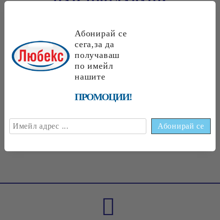
НАЙ-ПРОДАВАНИ
Абонирай се
сега,за да
получаваш
€1.89
3.70 лв.
по имейл
€1
70
3
32
лв.
€1
75
3
42
лв.
нашите
ПРОМОЦИИ!
€1
75
3
42
лв.