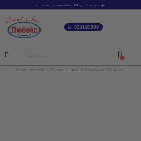
Безплатна доставка над 36€ до 20кг до офис
033162900
0
Нехранителни
Хартия за печене 38см/42см/16 листа