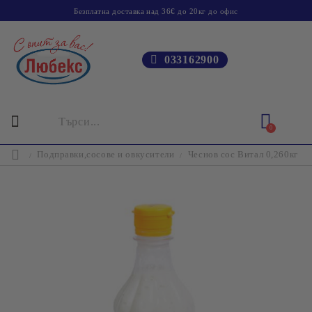
Безплатна доставка над 36€ до 20кг до офис
033162900
0
Подправки,сосове и овкусители
Чеснов сос Витал 0,260кг