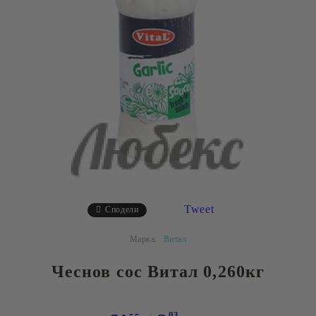
Tweet
Сподели
Марка:
Витал
Чеснов сос Витал 0,260кг
03