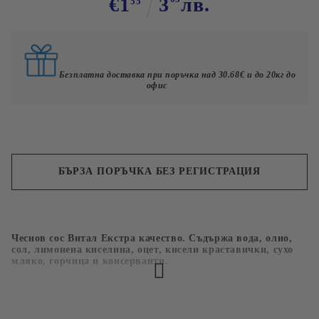
€1
3
лв.
55
Безплатна доставка при поръчка над 30.68€ и до 20кг до
офис
БЪРЗА ПОРЪЧКА БЕЗ РЕГИСТРАЦИЯ
Съгласен съм с
Политиката за лични данни
Чеснов сос Витал Екстра качество. Съдържа вода, олио,
Ние ще се свържем с вас в рамките на работния ден.
сол, лимонена киселина, оцет, кисели краставички, сухо
мляко, горчица и консерванти.