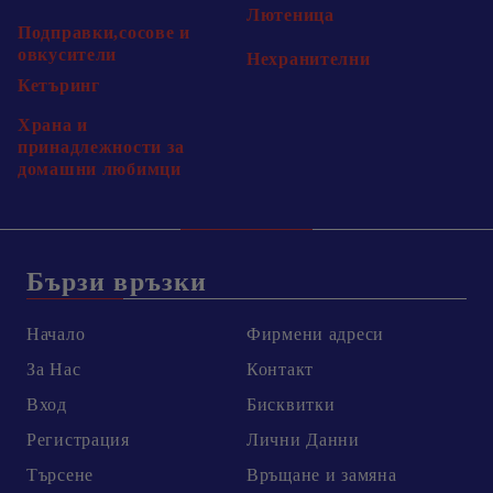
Лютеница
Подправки,сосове и
овкусители
Нехранителни
Кетъринг
Храна и
принадлежности за
домашни любимци
Бързи връзки
Начало
Фирмени адреси
За Нас
Контакт
Вход
Бисквитки
Регистрация
Лични Данни
Търсене
Връщане и замяна