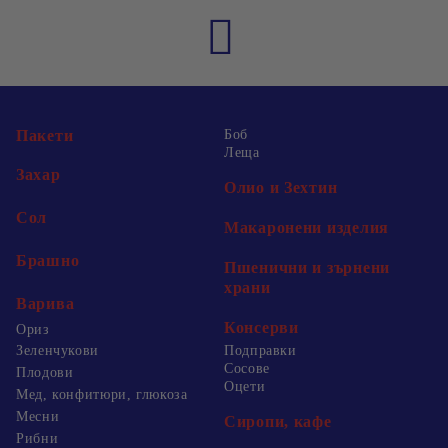
Пакети
Боб
Леща
Захар
Олио и Зехтин
Сол
Макаронени изделия
Брашно
Пшенични и зърнени
храни
Варива
Консерви
Ориз
Зеленчукови
Подправки
Сосове
Плодови
Оцети
Мед, конфитюри, глюкоза
Месни
Сиропи, кафе
Рибни