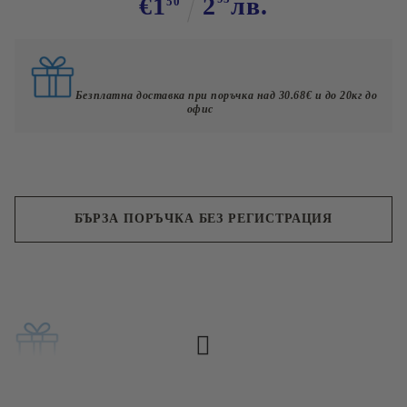
€1
2
лв.
50
Безплатна доставка при поръчка над 30.68€ и до 20кг до
офис
БЪРЗА ПОРЪЧКА БЕЗ РЕГИСТРАЦИЯ
Съгласен съм с
Политиката за лични данни
Ние ще се свържем с вас в рамките на работния ден.
Безплатна доставка при поръчка над 60лв и до 20кг