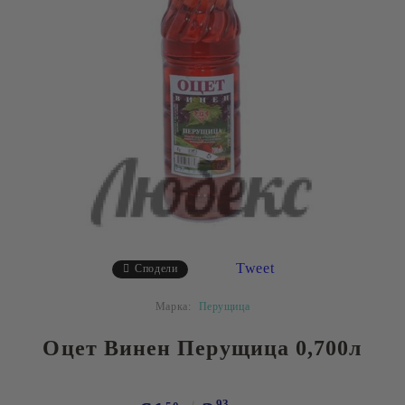
Tweet
Сподели
Марка:
Перущица
Оцет Винен Перущица 0,700л
93