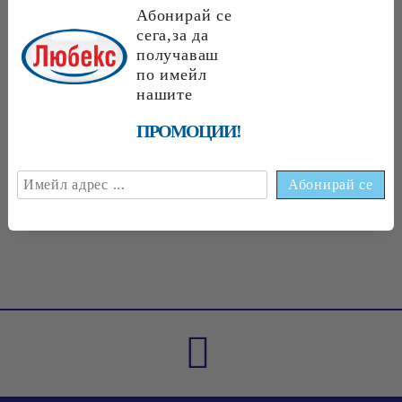
Абонирай се
сега,за да
получаваш
по имейл
€1.89
нашите
3.70 лв.
€1
70
3
32
лв.
€1
75
3
42
лв.
ПРОМОЦИИ!
€1
75
3
42
лв.