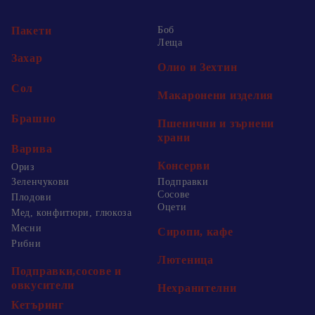
Пакети
Боб
Леща
Захар
Олио и Зехтин
Сол
Макаронени изделия
Брашно
Пшенични и зърнени
храни
Варива
Консерви
Ориз
Зеленчукови
Подправки
Сосове
Плодови
Оцети
Мед, конфитюри, глюкоза
Месни
Сиропи, кафе
Рибни
Лютеница
Подправки,сосове и
овкусители
Нехранителни
Кетъринг