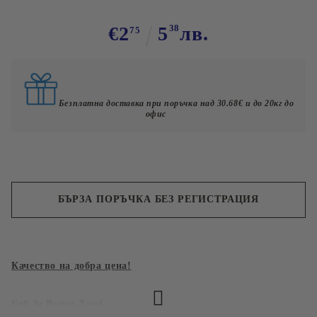
€2
5
38
лв.
75
Безплатна доставка при поръчка над 30.68€ и до 20кг до
офис
БЪРЗА ПОРЪЧКА БЕЗ РЕГИСТРАЦИЯ
Съгласен съм с
Политиката за лични данни
Качество на добра цена!
Ние ще се свържем с вас в рамките на работния ден.
Боб За Всеки Джоб.