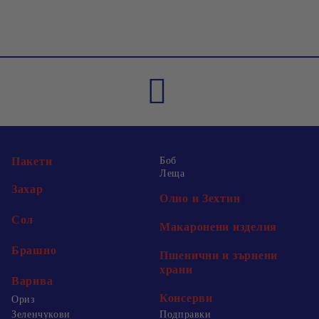
Пакети
Боб
Леща
Захар
Олио и Зехтин
Сол
Макаронени изделия
Брашно
Пшенични и зърнени
храни
Варива
Консерви
Ориз
Зеленчукови
Подправки