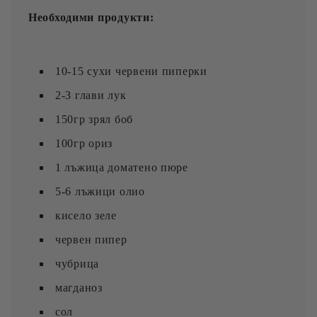
Необходими продукти:
10-15 сухи червени пиперки
2-3 глави лук
150гр зрял боб
100гр ориз
1 лъжица доматено пюре
5-6 лъжици олио
кисело зеле
червен пипер
чубрица
магданоз
сол