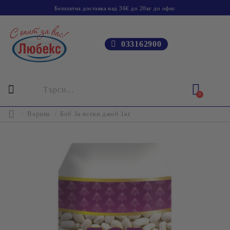
Безплатна доставка над 36€ до 20кг до офис
033162900
0
Варива
Боб За всеки джоб 1кг