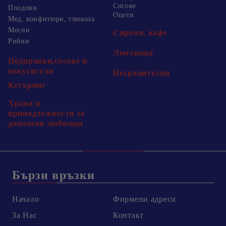
Сосове
Плодови
Оцети
Мед, конфитюри, глюкоза
Месни
Сиропи, кафе
Рибни
Лютеница
Подправки,сосове и
овкусители
Нехранителни
Кетъринг
Храна и
принадлежности за
домашни любимци
Бързи връзки
Начало
Фирмени адреси
За Нас
Контакт