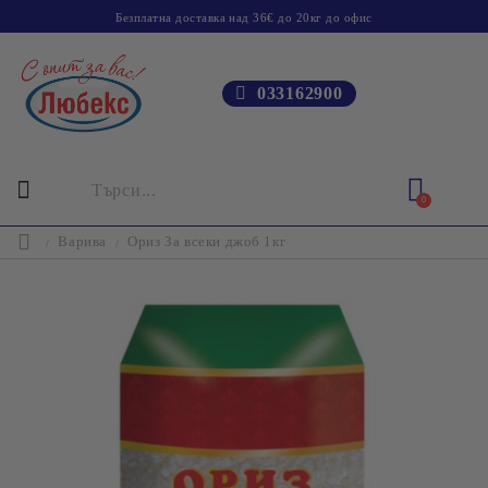
Безплатна доставка над 36€ до 20кг до офис
033162900
0
Варива
Ориз За всеки джоб 1кг