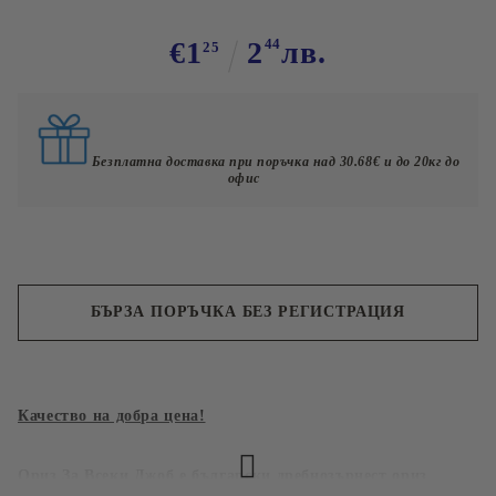
€1
2
44
лв.
25
Безплатна доставка при поръчка над 30.68€ и до 20кг до
офис
БЪРЗА ПОРЪЧКА БЕЗ РЕГИСТРАЦИЯ
Съгласен съм с
Политиката за лични данни
Качество на добра цена!
Ние ще се свържем с вас в рамките на работния ден.
Ориз За Всеки Джоб е български дребнозърнест ориз
и 50% начупен ориз.