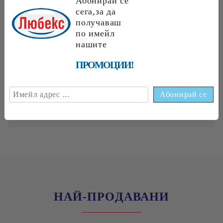
Абонирай се
замразеният грах и се разбърква. Посолява се.
сега,за да
Изсипва се в огнеупорна тава и се залива с 100
получаваш
мл гореща вода. Запича се в предварително
по имейл
загрята фурна на 180 градуса за 10-14 минути
или докато поеме водата. Оризът с грах се
нашите
поръсва с настъргания кашкавал и се запича
още 5 минути. Ястието се гарнира с магданоз и
ПРОМОЦИИ!
се поднася.
Добър апетит!
НАЙ-ПРОДАВАНИ