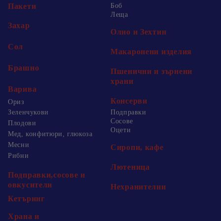
Пакети
Боб
Леща
Захар
Олио и Зехтин
Сол
Макаронени изделия
Брашно
Пшенични и зърнени
храни
Варива
Консерви
Ориз
Зеленчукови
Подправки
Сосове
Плодови
Оцети
Мед, конфитюри, глюкоза
Месни
Сиропи, кафе
Рибни
Лютеница
Подправки,сосове и
овкусители
Нехранителни
Кетъринг
Храна и