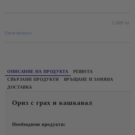
1.000
кг
Безплатна доставка при поръчка над 60лв и до 20кг
до офис
Оцени продукта
Пакетирано от "Любекс" ЕООД
ОПИСАНИЕ НА ПРОДУКТА
РЕВЮТА
СВЪРЗАНИ ПРОДУКТИ
ВРЪЩАНЕ И ЗАМЯНА
ДОСТАВКА
Ориз с грах и кашкавал
Необходими продукти: