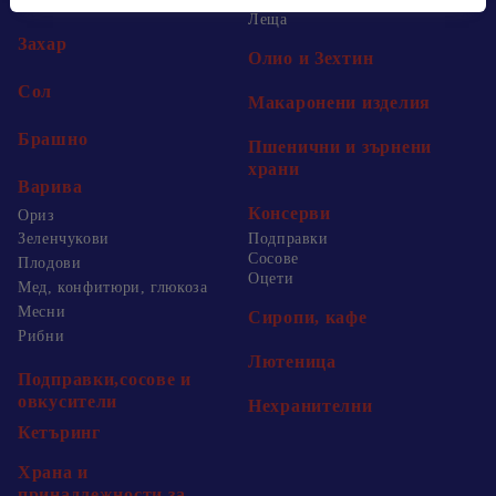
Пакети
Леща
Захар
Олио и Зехтин
Сол
Макаронени изделия
Брашно
Пшенични и зърнени
храни
Варива
Консерви
Ориз
Зеленчукови
Подправки
Сосове
Плодови
Оцети
Мед, конфитюри, глюкоза
Месни
Сиропи, кафе
Рибни
Лютеница
Подправки,сосове и
овкусители
Нехранителни
Кетъринг
Храна и
принадлежности за