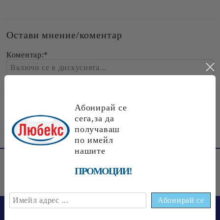
Остави мнение/коментар
Коментар:
*
Абонирай се
«
1
»
сега,за да
получаваш
по имейл
нашите
ПРОМОЦИИ!
Боб