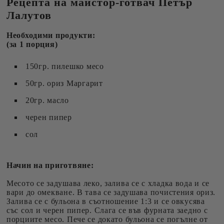
Рецепта на майстор-готвач Петър
Лалутов
Необходими продукти:
(за 1 порция)
150гр. пилешко месо
50гр. ориз Маргарит
20гр. масло
черен пипер
сол
Начин на приготвяне:
Месото се задушава леко, залива се с хладка вода и се
вари до омекване. В тава се задушава почистения ориз.
Залива се с бульона в съотношение 1:3 и се овкусява
със сол и черен пипер. Слага се във фурната заедно с
порциите месо. Пече се докато бульона се погълне от