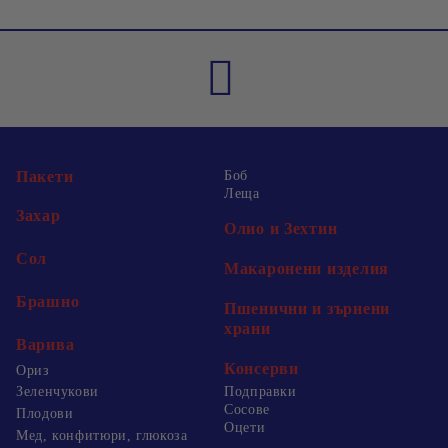
Пакети
Боб
Леща
Захар
Олио и Зехтин
Сол
Макаронени изделия
Брашно
Пшенични и зърнени
храни
Варива
Консерви
Ориз
Зеленчукови
Подправки
Сосове
Плодови
Оцети
Мед, конфитюри, глюкоза