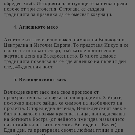
обреден хляб. Историята на козунаците започва преди
повече от три столетия. Оттогава се създава
традицията за празника да се омесват козунаци.
Агнешкото месо
Агнето е изключително важен символ на Великден в
Централна и Източна Европа. То представя Иисус и се
свързва с неговата смърт, тъй като е принесено в
жертва в деня на Възкресението. В много домове
традицията повелява да се яде агнешко на първия ден
след 40-дневния пост.
Великденският заек
Великденският заек има своя произход от
предхристиянската наука за плодородието. Зайците,
по-точно дивите зайци, са символ на изобилието на
пролетта. Според една легенда, Великденският заек е
бил в началото голяма красива птица, принадлежаща
на богинята Еостра (от нейното име идва названието
на английски на католическия Великден – Easter).
Един ден, тя превърнала своята любима птица в див