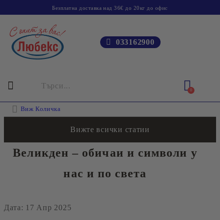
Безплатна доставка над 36€ до 20кг до офис
033162900
0
Виж Количка
Вижте всички статии
Великден – обичаи и символи у
нас и по света
Дата: 17 Апр 2025