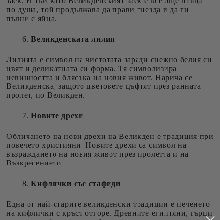
заек. И тъй като Великденският заек е все още птица
по душа, той продължава да прави гнезда и да ги
пълни с яйца.
Великденската лилия
Лилията е символ на чистотата заради снежно белия си
цвят и деликатната си форма. Тя символизира
невинността и блясъка на новия живот. Нарича се
Великденска, защото цветовете цъфтят през ранната
пролет, по Великден.
Новите дрехи
Обличането на нови дрехи на Великден е традиция при
повечето християни. Новите дрехи са символ на
възраждането на новия живот през пролетта и на
Възкресението.
Кифлички със стафиди
Една от най-старите великденски традиции е печенето
на кифлички с кръст отгоре. Древните египтяни, гърци