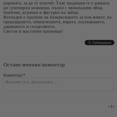
църквата, за да се осветят. Тази традиция се е развила
до сувенирни кошници, пълни с шоколадови яйца,
бонбони, играчки и фигурки на зайци.
Великден е празник на възкръсването за нов живот, на
прераждането, обновлението, вярата, осъзнаването,
даряването и споделянето.
Светли и щастливи празници!
Остави мнение/коментар
Коментар:
*
«
1
»