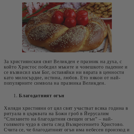
За християнския свят Великден е празник на духа, с
който Христос победил мъките и човешкото падение и
се възвисил към Бог, оставяйки ни вярата в ценности
като милосърдие, истина, любов. Ето някои от най-
популярните символа на празника Великден.
Благодатният огън
Хиляди християни от цял свят участват всяка година в
ритуала в църквата на Божи гроб в Йерусалим
“Слизането на благодатния свещен огън” – най-
голямото чудо в света след Възкресението Христово.
Счита се, че благодатният огън има небесен произход и