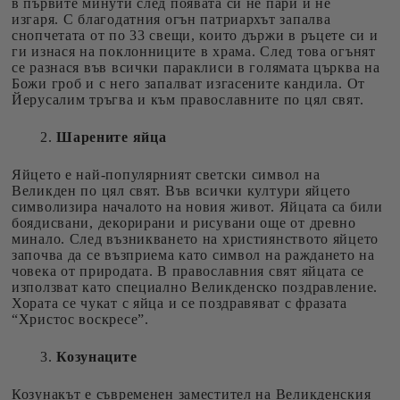
в първите минути след появата си не пари и не
изгаря. С благодатния огън патриархът запалва
снопчетата от по 33 свещи, които държи в ръцете си и
ги изнася на поклонниците в храма. След това огънят
се разнася във всички параклиси в голямата църква на
Божи гроб и с него запалват изгасените кандила. От
Йерусалим тръгва и към православните по цял свят.
Шарените яйца
Яйцето е най-популярният светски символ на
Великден по цял свят. Във всички култури яйцето
символизира началото на новия живот. Яйцата са били
боядисвани, декорирани и рисувани още от древно
минало. След възникването на християнството яйцето
започва да се възприема като символ на раждането на
човека от природата. В православния свят яйцата се
използват като специално Великденско поздравление.
Хората се чукат с яйца и се поздравяват с фразата
“Христос воскресе”.
Козунаците
Козунакът е съвременен заместител на Великденския